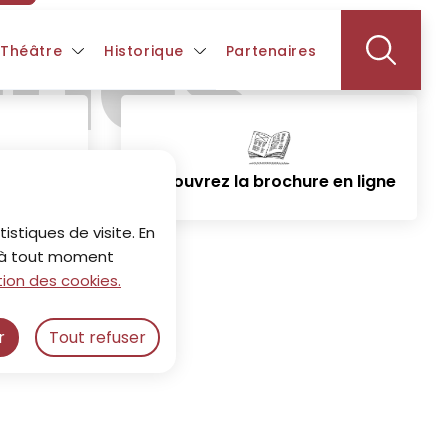
ides
 Théâtre
Historique
Partenaires
26
Découvrez la brochure en ligne
istiques de visite. En
z à tout moment
ion des cookies.
r
Tout refuser