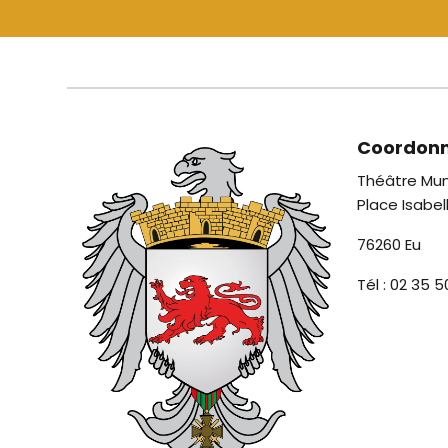
Coordon
Théâtre Mun
Place Isabel
76260 Eu
Tél : 02 35 5