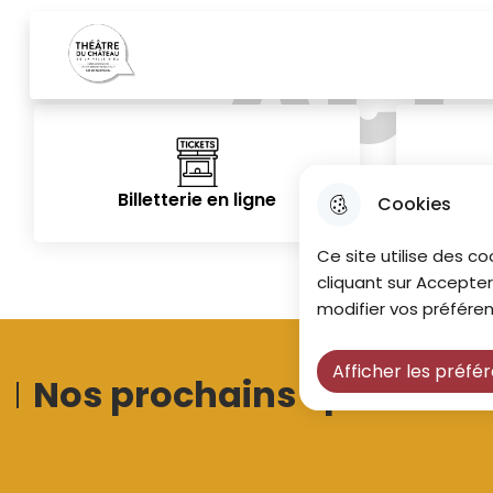
Accès rapides
Acc
Menu principal
Aller au menu
Aller à la recherche
Aller au co
Theatre du chateau
Billetterie en ligne
Cookies
Ce site utilise des co
cliquant sur Accepter
modifier vos préféren
Afficher les préfé
Nos prochains spectacle