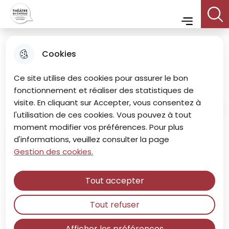
Menu principal
Aller
Aller au
Consulter
Aller à la
Theatre du chateau
au
contenu
le plan du
Menu
recherche
menu
principal
site
Cookies
Données personnelles
Ce site utilise des cookies pour assurer le bon
fonctionnement et réaliser des statistiques de
visite. En cliquant sur Accepter, vous consentez à
Accueil
l'utilisation de ces cookies. Vous pouvez à tout
moment modifier vos préférences. Pour plus
d'informations, veuillez consulter la page
Sommaire
Gestion des cookies.
Utilisation des données privées
Tout accepter
- Généralités
Tout refuser
Ce
règlement européen
est aussi l’occasion pour nous
Afficher les préférences