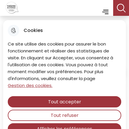
Menu principal
Aller
Aller au
Consulter
Aller à la
Theatre du chateau
au
contenu
le plan du
Menu
recherche
menu
principal
site
Cookies
Modalités relatives aux
Ce site utilise des cookies pour assurer le bon
cookies
fonctionnement et réaliser des statistiques de
visite. En cliquant sur Accepter, vous consentez à
l'utilisation de ces cookies. Vous pouvez à tout
moment modifier vos préférences. Pour plus
Accueil
d'informations, veuillez consulter la page
Gestion des cookies.
Sommaire
Tout accepter
1) Définition et finalités
Tout refuser
Lors de la consultation du site, des informations
Afficher les préférences