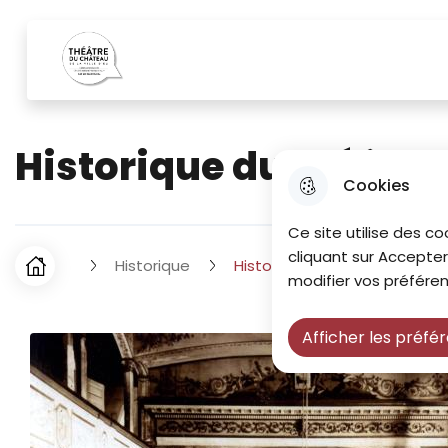
Menu principal
Aller au menu
Aller à la recherche
Aller au co
Theatre du chateau
Historique du théâtre
Cookies
Ce site utilise des co
cliquant sur Accepter
Historique
Historique du théâtre
F
Accueil
modifier vos préféren
i
Afficher les préfé
l
d
'