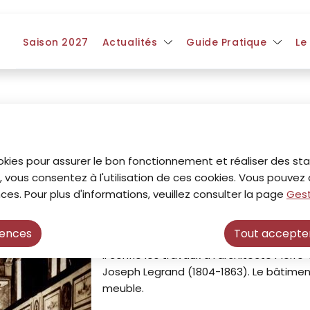
ntenu principal
Consulter le plan du site
Saison 2027
Actualités
Guide Pratique
Le
okies pour assurer le bon fonctionnement et réaliser des stat
, vous consentez à l'utilisation de ces cookies. Vous pouve
ces. Pour plus d'informations, veuillez consulter la page
Gest
rences
Tout accepte
En 1844, le roi Louis-Philippe fait cons
Il confie les travaux à l’architecte Pier
Joseph Legrand (1804-1863). Le bâtiment,
meuble.