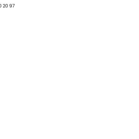
0 20 97
es aux cookies
Politique de confidientalité