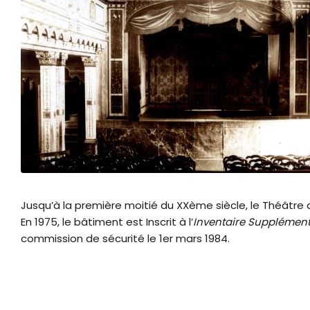
A
r
i
a
n
e
Zoom sur l'image
Jusqu’à la première moitié du XXème siècle, le Théâtre 
En 1975, le bâtiment est Inscrit à l’
Inventaire Supplémen
commission de sécurité le 1er mars 1984.