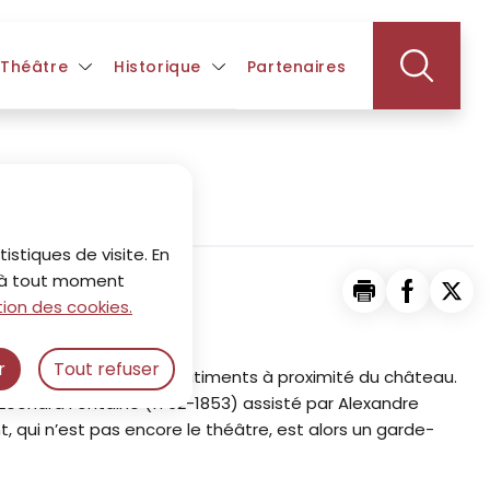
 Théâtre
Historique
Partenaires
istiques de visite. En
z à tout moment
Imprimer la pa
Partager 
Part
ion des cookies.
r
Tout refuser
truire un groupe de sept bâtiments à proximité du château.
re-Léonard Fontaine (1762-1853) assisté par Alexandre
 qui n’est pas encore le théâtre, est alors un garde-