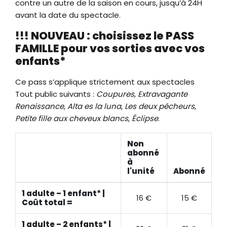
contre un autre de la saison en cours, jusqu’à 24H
avant la date du spectacle.
!!! NOUVEAU : choisissez le PASS
FAMILLE pour vos sorties avec vos
enfants*
Ce pass s’applique strictement aux spectacles
Tout public suivants :
Coupures
,
Extravagante
Renaissance
,
Alta es la luna
,
Les deux pêcheurs
,
Petite fille aux cheveux blancs
,
Éclipse
.
Non
abonné
à
l'unité
Abonné
1 adulte – 1 enfant* |
16 €
15 €
Coût total =
1 adulte – 2 enfants* |