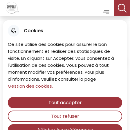
Menu principal
Aller
Aller au
Consulter
Aller à la
Theatre du chateau
au
contenu
le plan du
Menu
recherche
menu
principal
site
Cookies
Tarifs et abonnement
Ce site utilise des cookies pour assurer le bon
fonctionnement et réaliser des statistiques de
visite. En cliquant sur Accepter, vous consentez à
Accueil
l'utilisation de ces cookies. Vous pouvez à tout
moment modifier vos préférences. Pour plus
Abonnez-vous !
d'informations, veuillez consulter la page
Gestion des cookies.
Spectateur.trice d'un soir ou mordu.e de théâtre,
vous avez le choix d'acheter vos places à l'unité ou
de vous abonner !
Tout accepter
Tout refuser
Plein
Afficher les préférences