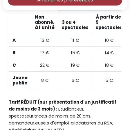
Abonné
Non
À partir de
abonné,
3 ou 4
5
à l'unité
spectacles
spectacles
A
13 €
11 €
10 €
B
17 €
15 €
14 €
C
22 €
19 €
18 €
Jeune
8 €
6 €
5 €
public
Tarif RÉDUIT (sur présentation d'un justificatif
de moins de 3 mois) :
Étudiant.e.s,
spectateur.trice.s de moins de 20 ans,
demandeur.euse.s d'emploi, allocataires du RSA,
bénéficiaires AAH et ASPA.