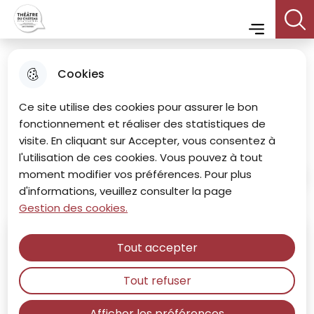
Menu principal
Aller
Aller au
Consulter
Aller à la
Theatre du chateau
au
contenu
le plan du
Menu
recherche
menu
principal
site
Cookies
Atelier d'initiation au
Ce site utilise des cookies pour assurer le bon
Théâtre
fonctionnement et réaliser des statistiques de
visite. En cliquant sur Accepter, vous consentez à
l'utilisation de ces cookies. Vous pouvez à tout
moment modifier vos préférences. Pour plus
Accueil
d'informations, veuillez consulter la page
Gestion des cookies.
Mars
2026
Tout accepter
Tout refuser
LUN
MAR
MER
JEU
VEN
SAM
DIM
Afficher les préférences