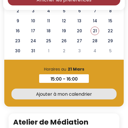
23
24
25
26
27
28
1
2
3
4
5
6
7
8
9
10
11
12
13
14
15
16
17
18
19
20
21
22
Voir tous les é
Mars 2026
23
24
25
26
27
28
29
30
31
1
2
3
4
5
Horaires au
21 Mars
15:00 - 16:00
Horaires au 21 Mars 2026
Ajouter à mon calendrier
Atelier de Médiation