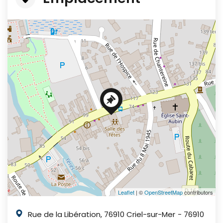
+
−
Leaflet
| ©
OpenStreetMap
contributors
Rue de la Libération, 76910 Criel-sur-Mer
- 76910