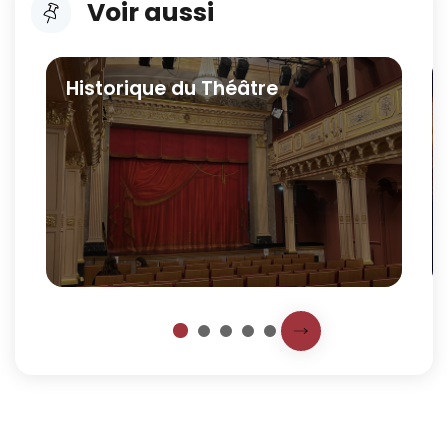
Voir aussi
Cliquer pour passer Voir aussi
Historique du Théâtre
Prochaine slide
1
2
3
4
5
Fin du carousel